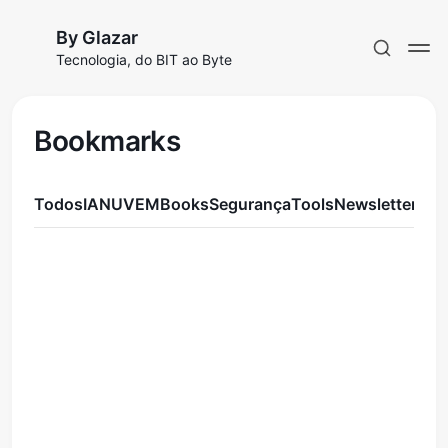
By Glazar
Tecnologia, do BIT ao Byte
Bookmarks
Todos
IA
NUVEM
Books
Segurança
Tools
Newsletter
Assinar
Entrar